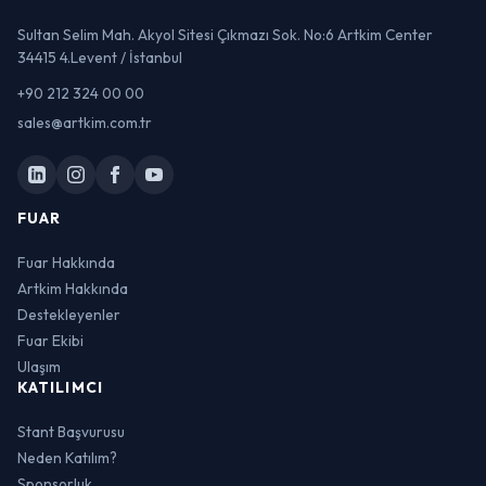
Sultan Selim Mah. Akyol Sitesi Çıkmazı Sok. No:6 Artkim Center
34415 4.Levent / İstanbul
+90 212 324 00 00
sales@artkim.com.tr
FUAR
Fuar Hakkında
Artkim Hakkında
Destekleyenler
Fuar Ekibi
Ulaşım
KATILIMCI
Stant Başvurusu
Neden Katılım?
Sponsorluk