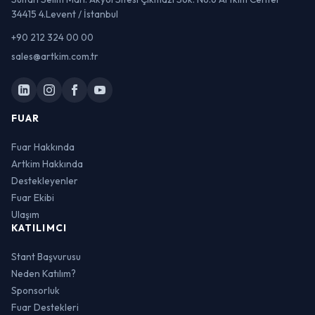
34415 4.Levent / İstanbul
+90 212 324 00 00
sales@artkim.com.tr
FUAR
Fuar Hakkında
Artkim Hakkında
Destekleyenler
Fuar Ekibi
Ulaşım
KATILIMCI
Stant Başvurusu
Neden Katılım?
Sponsorluk
Fuar Destekleri