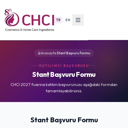
TR
|
EN
Anasayfa
›
Stant Başvuru Formu
KATILIMCI BAŞVURUSU
Stant Başvuru Formu
CHCI 2027 fuarına katılım başvurunuzu aşağıdaki formdan
tamamlayabilirsiniz.
Stant Başvuru Formu