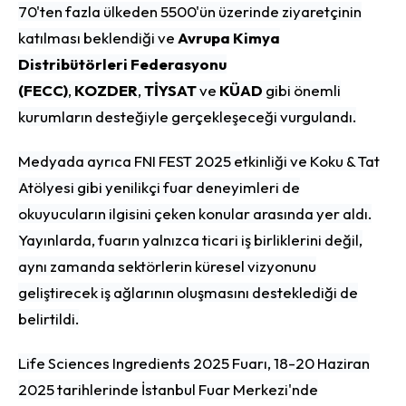
70'ten fazla ülkeden 5500'ün üzerinde ziyaretçinin
katılması beklendiği ve
Avrupa Kimya
Distribütörleri Federasyonu
(FECC)
,
KOZDER
,
TİYSAT
ve
KÜAD
gibi önemli
kurumların desteğiyle gerçekleşeceği vurgulandı.
Medyada ayrıca FNI FEST 2025 etkinliği ve Koku & Tat
Atölyesi gibi yenilikçi fuar deneyimleri de
okuyucuların ilgisini çeken konular arasında yer aldı.
Yayınlarda, fuarın yalnızca ticari iş birliklerini değil,
aynı zamanda sektörlerin küresel vizyonunu
geliştirecek iş ağlarının oluşmasını desteklediği de
belirtildi.
Life Sciences Ingredients 2025 Fuarı, 18-20 Haziran
2025 tarihlerinde İstanbul Fuar Merkezi'nde