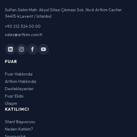
Sultan Selim Mah. Akyol Sitesi Çıkmazı Sok. No:6 Artkim Center
34415 4.Levent / İstanbul
+90 212 324 00 00
sales@artkim.com.tr
FUAR
Fuar Hakkında
Artkim Hakkında
Destekleyenler
Fuar Ekibi
Ulaşım
KATILIMCI
Stant Başvurusu
Neden Katılım?
Sponsorluk