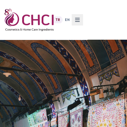
TR
|
EN