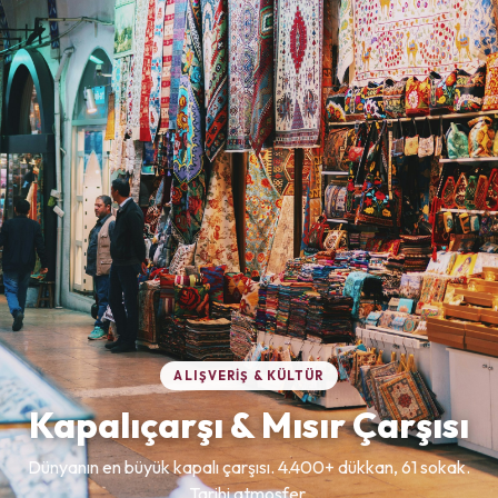
ALIŞVERIŞ & KÜLTÜR
Kapalıçarşı & Mısır Çarşısı
Dünyanın en büyük kapalı çarşısı. 4.400+ dükkan, 61 sokak.
Tarihi atmosfer.