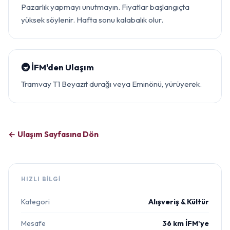
Pazarlık yapmayı unutmayın. Fiyatlar başlangıçta
yüksek söylenir. Hafta sonu kalabalık olur.
🚇 İFM'den Ulaşım
Tramvay T1 Beyazıt durağı veya Eminönü, yürüyerek.
← Ulaşım Sayfasına Dön
HIZLI BILGI
Kategori
Alışveriş & Kültür
Mesafe
36 km İFM'ye