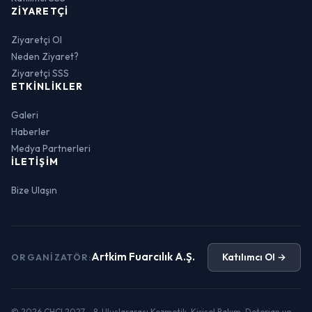
ZIYARETÇI
Ziyaretçi Ol
Neden Ziyaret?
Ziyaretçi SSS
ETKINLIKLER
Galeri
Haberler
Medya Partnerleri
İLETIŞIM
Bize Ulaşın
Artkim Fuarcılık A.Ş.
Katılımcı Ol →
ORGANIZATÖR:
© 2026 CHCI 2027 - 8. Uluslararası Kozmetik, Kişisel Bakım, Deterjan ve