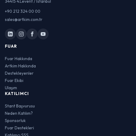
34415 4.Levent / İstanbul
+90 212 324 00 00
sales@artkim.com.tr
FUAR
Fuar Hakkında
Artkim Hakkında
Destekleyenler
Fuar Ekibi
Ulaşım
KATILIMCI
Stant Başvurusu
Neden Katılım?
Sponsorluk
Fuar Destekleri
Katılımcı SSS