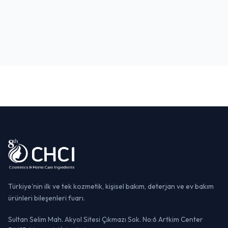
Boğaz Turu
Taksim & İstiklal Caddesi
TARIHI MEKAN
GEZI & EĞLENCE
YAŞAM & EĞLENCE
Türkiye'nin ilk ve tek kozmetik, kişisel bakım, deterjan ve ev bakım
ürünleri bileşenleri fuarı.
Sultan Selim Mah. Akyol Sitesi Çıkmazı Sok. No:6 Artkim Center